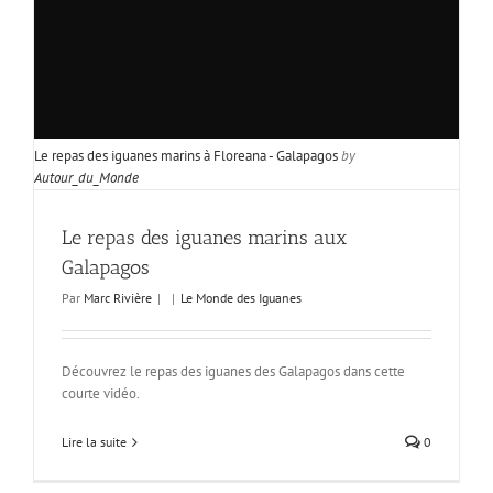
Le repas des iguanes marins à Floreana - Galapagos
by
Autour_du_Monde
Le repas des iguanes marins aux
Galapagos
Par
Marc Rivière
|
|
Le Monde des Iguanes
Découvrez le repas des iguanes des Galapagos dans cette
courte vidéo.
Lire la suite
0