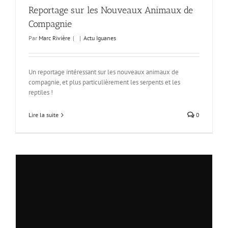
Reportage sur les Nouveaux Animaux de
Compagnie
Par
Marc Rivière
|
|
Actu Iguanes
Un reportage intéressant sur les nouveaux animaux de
compagnie, et plus particulièrement les serpents et les
reptiles !
Lire la suite
0