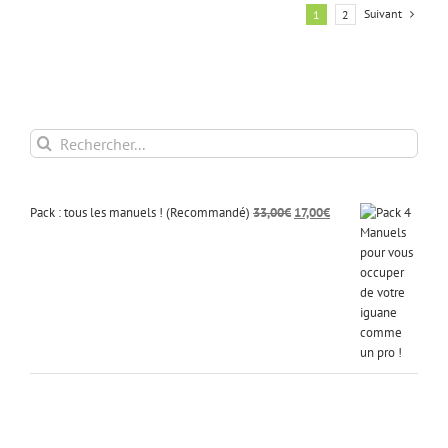
Suivant
1
2
Rechercher:
Le
Le
Pack : tous les manuels ! (Recommandé)
33,00
€
17,00
€
prix
prix
initial
actuel
était :
est :
33,00€.
17,00€.