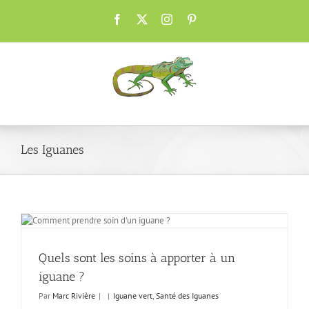
Passer
Facebook
X
Instagram
Pinterest
au
contenu
Les Iguanes
Quels sont les soins à apporter à un
iguane ?
Par
Marc Rivière
|
|
Iguane vert
,
Santé des Iguanes