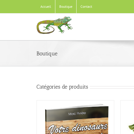
Passer
Accueil
Boutique
Contact
au
contenu
Boutique
Catégories de produits