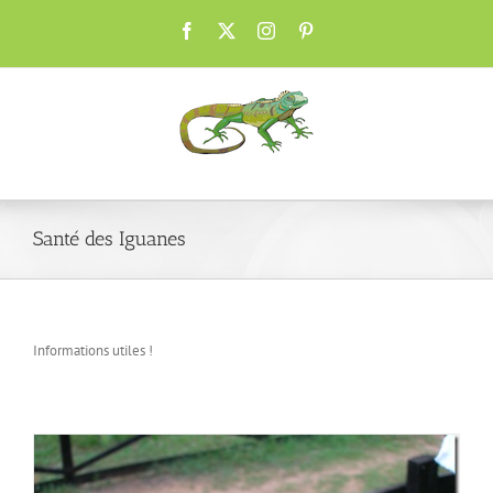
Passer
Facebook
X
Instagram
Pinterest
au
contenu
Santé des Iguanes
Informations utiles !