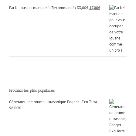
Le
Le
Pack : tous les manuels ! (Recommandé)
33,00
€
17,00
€
prix
prix
initial
actuel
était :
est :
33,00€.
17,00€.
Produits les plus populaires
Générateur de brume ultrasonique Fogger - Exo Terra
98,00
€