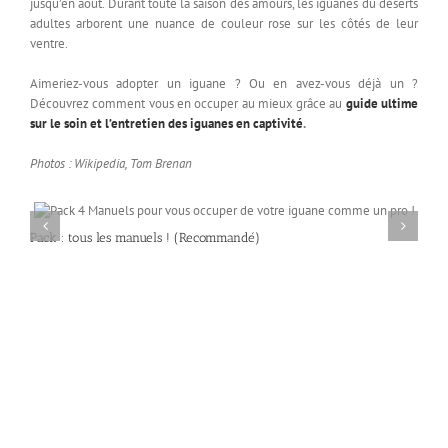
jusqu’en août. Durant toute la saison des amours, les iguanes du déserts
adultes arborent une nuance de couleur rose sur les côtés de leur
ventre.
Aimeriez-vous adopter un iguane ? Ou en avez-vous déjà un ?
Découvrez comment vous en occuper au mieux grâce au
guide ultime
sur le soin et l’entretien des iguanes en captivité
.
Photos : Wikipedia, Tom Brenan
Ajouter
Dé
Pack : tous les manuels ! (Recommandé)
Un i