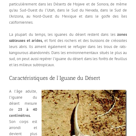
particulièrement dans les Déserts de Mojave et de Sonora, de même
qu’au Sud-Ouest du l’Utah, dans le Sud du Nevada, dans le Sud de
l’Arizona, au Nord-Ouest du Mexique et dans le golfe des îles
californiennes.
La plupart du temps, les iguanes du désert restent dans les
zones
sableuses et arides,
et font des rochers et des buissons de créosotes
leurs abris. Ils aiment également se refugier dans les trous de rats-
kangourous abandonnés. Dans les environnementaux situés le plus au
sud, on peut aussi repérer l’iguane du désert dans les forêts de feuillus
et les milieux subtropicaux.
Caractéristiques de l’Iguane du Désert
A l’âge adulte,
l’iguane du
désert mesure
de
25 à 40
centimètres.
Son corps est
arrondi et
devient plus