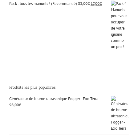
Le
Le
Pack : tous les manuels ! (Recommandé)
33,00
€
17,00
€
prix
prix
initial
actuel
était :
est :
33,00€.
17,00€.
Produits les plus populaires
Générateur de brume ultrasonique Fogger - Exo Terra
98,00
€