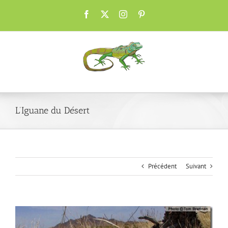
Passer
Facebook
X
Instagram
Pinterest
au
contenu
L’Iguane du Désert
Précédent
Suivant