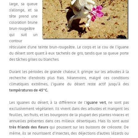
large, sa queue
s’allonge, et sa
tête prend une
coloration brune
brun-rougeâtre
qui suit un
contour
réticulaire d’une teinte brun-rougeâtre. Le corps et le cou de l’iguane
du désert sont quant à eux tachetés de gris, tandis que sa queue porte
des tâches grises ou blanches.
Durant les périodes de grande chaleur, il grimpe sur les arbustes à la
recherche d’endroits plus frais. Néanmoins, malgré ces conditions
climatiques extrêmes, l’iguane du désert reste actif jusqu’à des
températures de 45°C.
Les iguanes du désert, à la différence de l’
iguane vert
, ne sont pas
exclusivement végétarien. Ils vivent dans des arbustes et mangent les
feuilles, les fruits, et les bourgeons de la plupart des plantes vivaces et
annuelles présentes dans ces milieux désertiques. Mais ils sont aussi
très friands des fleurs
qui poussent sur les buissons de créosote. De
même, ils se nourrissent d’insectes, des déjections d’autres lézards ou