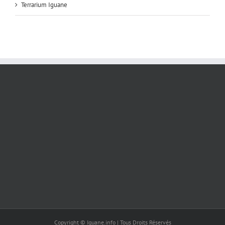
Terrarium Iguane
Copyright © Iguane.info | Tous Droits Réservés