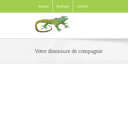
Passer
Accueil
Boutique
Contact
au
contenu
Votre dinosaure de compagnie