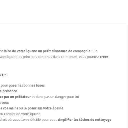
nt
faire de votre iguane un petit dinosaure de compagnie !
En
n appliquant les principes contenus dans ce manuel, vous pourrez
créer
vre :
pour poser les bonnes bases
re présence
tes pas un prédateur
et donc pas un danger pour lui
s vous
s vos mains
ou le
poser sur votre épaule
au contact de votre iguane
ndroit où vous l’avez décidé pour vous
simplifier les tâches de nettoyage