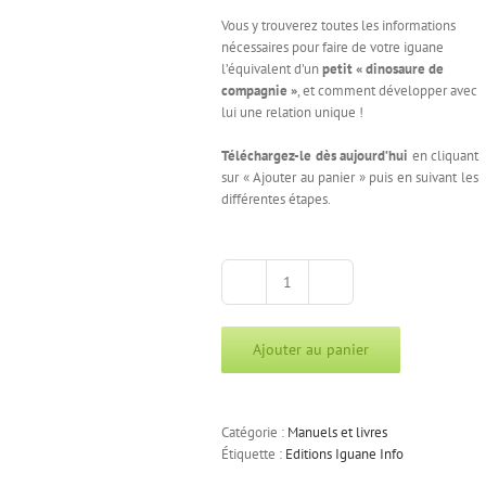
Vous y trouverez toutes les informations
nécessaires pour faire de votre iguane
l’équivalent d’un
petit « dinosaure de
compagnie »
, et comment développer avec
lui une relation unique !
Téléchargez-le dès aujourd’hui
en cliquant
sur « Ajouter au panier » puis en suivant les
différentes étapes.
quantité
de
Votre
Ajouter au panier
dinosaure
de
compagnie
Catégorie :
Manuels et livres
Étiquette :
Editions Iguane Info