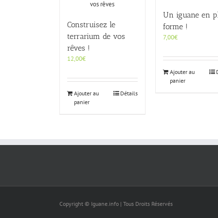
Un iguane en p
Construisez le
forme !
terrarium de vos
7,00
€
rêves !
12,00
€
Ajouter au
panier
Ajouter au
Détails
panier
Copyright © Iguane.info | Tous Droits Réservés