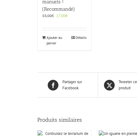
manuels !
(Recommandé)
Le
Le
33,00
€
17,00
€
prix
prix
initial
actuel
était :
est :
Ajouter au
Détails
33,00€.
17,00€.
panier
Partager sur
Tweeter c
Facebook
produit
Produits similaires