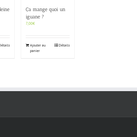
leine
Ça mange quoi un
iguane ?
7,00
€
Détails
Ajouter au
Détails
panier