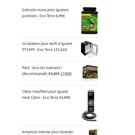
Granulés mous pour iguanes
juvéniles - Exo Terra
6,99
€
Incubateur pour œufs d'iguane
PT2499 - Exo Terra
132,41
€
Pack : tous les manuels !
Le
Le
(Recommandé)
33,00
€
17,00
€
prix
prix
initial
actuel
était :
est :
Câble chauffant pour iguane
33,00€.
17,00€.
Heat Cable - Exo Terra
26,99
€
Ampoule intense pour lézarder